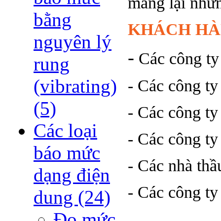
mang lại nhữn
bằng
KHÁCH HÀ
nguyên lý
-
Các công ty k
rung
(vibrating)
- Các công ty 
(5)
- Các công ty 
Các loại
- Các công ty
báo mức
- Các nhà thâ
dạng điện
- Các công ty x
dung
(24)
Đo mức