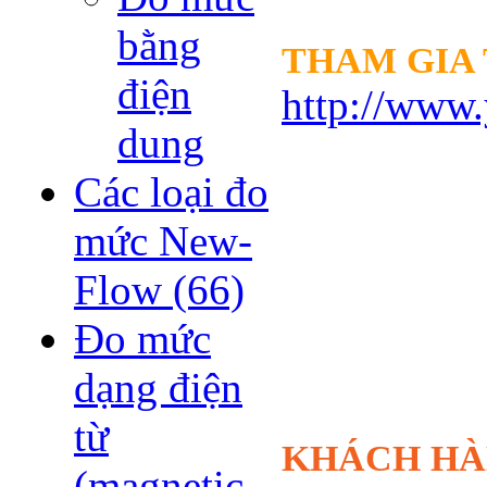
bằng
THAM GI
điện
http://www
dung
Các loại đo
mức New-
Flow
(66)
Đo mức
dạng điện
từ
KHÁCH HÀ
(magnetic