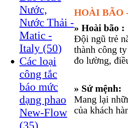
Nước,
HOÀI BÃO -
Nước Thải -
» Hoài bão :
Matic -
Đội ngũ trẻ n
Italy
(50)
thành công ty
Các loại
đo lường, điều
công tắc
báo mức
» Sứ mệnh:
dạng phao
Mang lại những
của khách hà
New-Flow
(35)