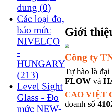
dung
(0)
Các loại đo,
báo mức
Giới thiệ
NIVELCO
-
Công ty 
HUNGARY
Tự hào là đại
(213)
FLOW
và
H
Level Sight
CAO VIỆT
Glass - Đo
doanh số
410
mức NEW-