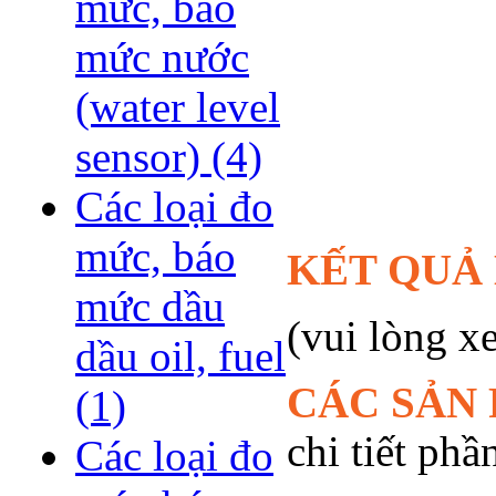
mức, báo
mức nước
(water level
sensor)
(4)
Các loại đo
mức, báo
KẾT QUẢ 
mức dầu
(vui lòng x
dầu oil, fuel
CÁC SẢN 
(1)
chi tiết 
Các loại đo