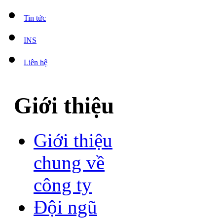
Tin tức
INS
Liên hệ
Giới thiệu
Giới thiệu
chung về
công ty
Đội ngũ