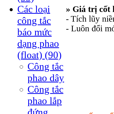
Các loại
» Giá trị cốt 
- Tích lũy ni
công tắc
- Luôn đổi mớ
báo mức
dạng phao
(float)
(90)
Công tắc
phao dây
Công tắc
phao lắp
đứng