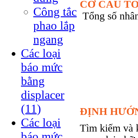
CƠ CẤU TỔ
Công tắc
Tổng số nhân
phao lắp
ngang
Các loại
báo mức
bằng
displacer
(11)
ĐỊNH HƯỚ
Các loại
Tìm kiếm và 
báo mức