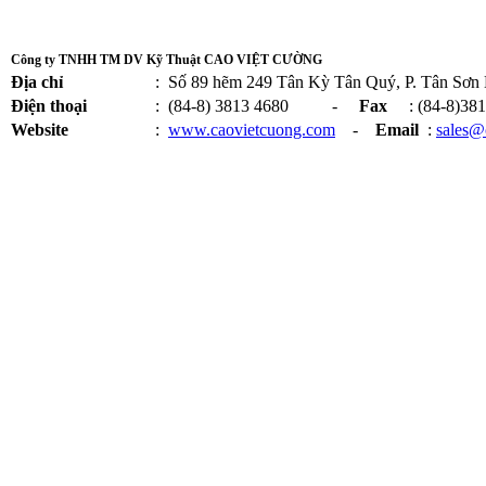
Công ty TNHH TM DV Kỹ Thuật CAO VIỆT CƯỜNG
Địa chỉ
:
Số 89 hẽm 249 Tân Kỳ Tân Quý, P. Tân Sơn
Điện thoại
:
(84-8) 3813 4680 -
Fax
: (84-8)381
Website
:
www.caovietcuong.com
-
Email
:
sales@