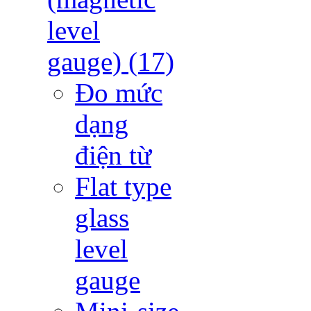
level
gauge)
(17)
Đo mức
dạng
điện từ
Flat type
glass
level
gauge