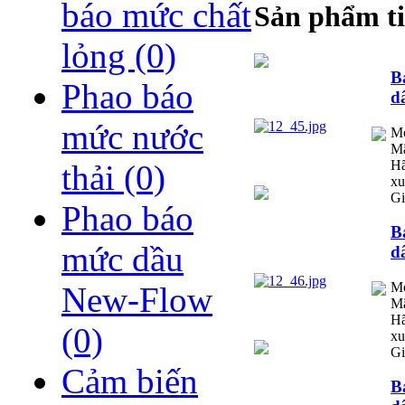
báo mức chất
Sản phẩm ti
lỏng
(0)
B
Phao báo
d
mức nước
M
Mã
Hã
thải
(0)
xu
Gi
Phao báo
B
mức dầu
d
M
New-Flow
Mã
Hã
(0)
xu
Gi
Cảm biến
B