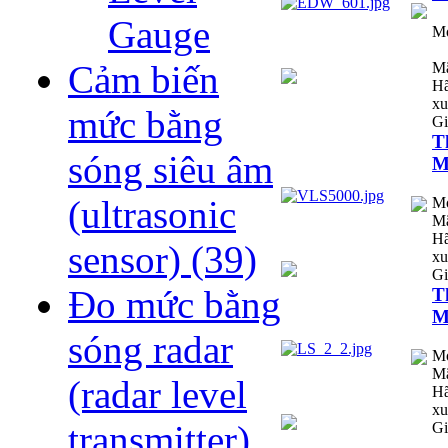
Gauge
M
Cảm biến
Mã
Hã
xu
mức bằng
Gi
T
sóng siêu âm
M
(ultrasonic
M
Mã
Hã
sensor)
(39)
xu
Gi
Đo mức bằng
T
M
sóng radar
M
Mã
(radar level
Hã
xu
transmitter)
Gi