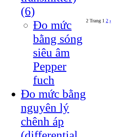
(6)
2 Trang
1
2
›
Đo mức
bằng sóng
siêu âm
Pepper
fuch
Đo mức bằng
nguyên lý
chênh áp
(differential