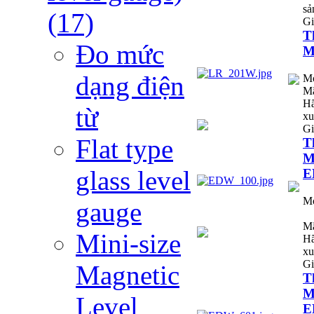
sả
(17)
Gi
T
Đo mức
M
dạng điện
M
Mã
Hã
từ
xu
Gi
Flat type
T
M
glass level
E
M
gauge
Mã
Mini-size
Hã
xu
Gi
Magnetic
T
M
Level
E