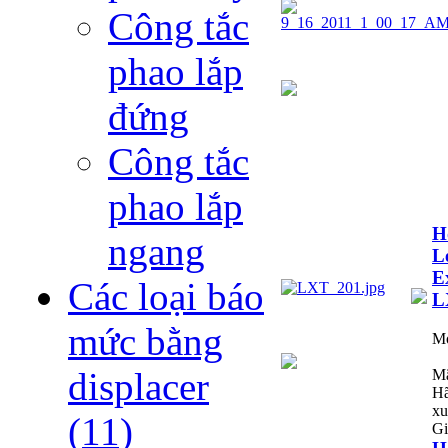
Công tắc
phao lắp
đứng
Công tắc
phao lắp
H
ngang
L
E
Các loại báo
L
mức bằng
M
displacer
Mã
Hã
xu
(11)
Gi