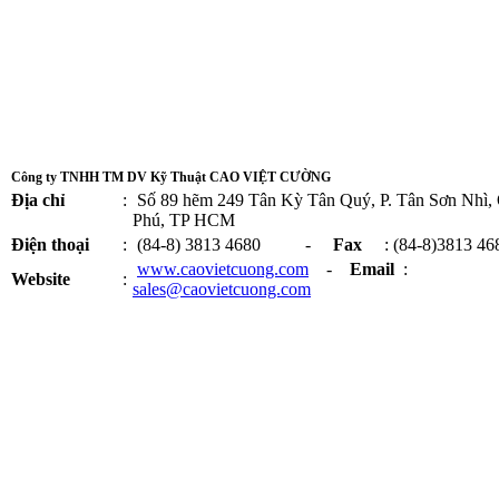
Công ty TNHH TM DV Kỹ Thuật CAO VIỆT CƯỜNG
Địa chỉ
:
Số 89 hẽm 249 Tân Kỳ Tân Quý, P. Tân Sơn Nhì,
Phú, TP HCM
Điện thoại
:
(84-8) 3813 4680 -
Fax
: (84-8)3813 46
www.caovietcuong.com
-
Email
:
Website
:
sales@caovietcuong.com