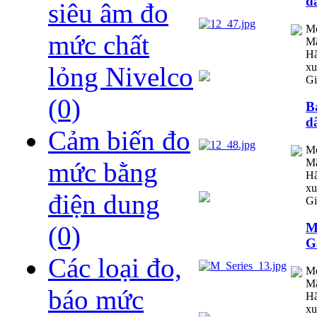
d
siêu âm đo
M
mức chất
Mã
Hã
xu
lỏng Nivelco
Gi
(0)
B
d
Cảm biến đo
M
Mã
mức bằng
Hã
xu
điện dung
Gi
M
(0)
G
Các loại đo,
M
Mã
báo mức
Hã
xu