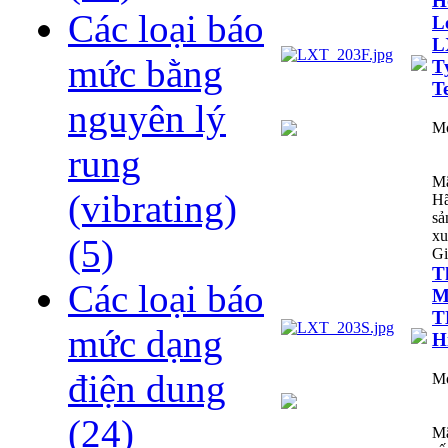
H
Các loại báo
L
L
mức bằng
T
T
nguyên lý
M
rung
Mã
(vibrating)
H
sả
xu
(5)
Gi
T
Các loại báo
M
T
mức dạng
H
điện dung
M
(24)
M