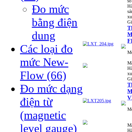
số
Đo mức
H
sả
xu
bằng điện
Gi
T
dung
M
F
Các loại đo
M
mức New-
Mã
Hã
Flow
(66)
xu
Gi
T
Đo mức dạng
M
V
điện từ
M
(magnetic
level gauge)
Mã
H