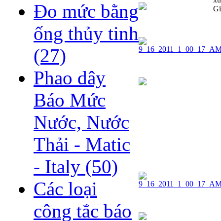
Đo mức bằng
Gi
ống thủy tinh
(27)
Phao dây
Báo Mức
Nước, Nước
Thải - Matic
- Italy
(50)
Các loại
công tắc báo