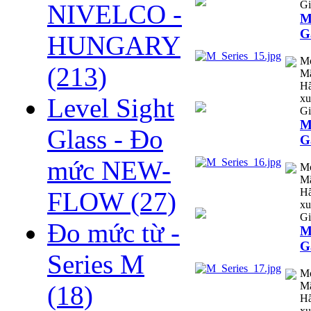
Gi
NIVELCO -
M
G
HUNGARY
M
(213)
Mã
Hã
xu
Level Sight
Gi
M
Glass - Đo
G
mức NEW-
M
Mã
Hã
FLOW
(27)
xu
Gi
Đo mức từ -
M
G
Series M
M
Mã
(18)
Hã
xu