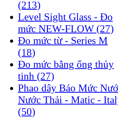
(213)
Level Sight Glass - Đo
mức NEW-FLOW
(27)
Đo mức từ - Series M
(18)
Đo mức bằng ống thủy
tinh
(27)
Phao dây Báo Mức Nướ
Nước Thải - Matic - Ita
(50)