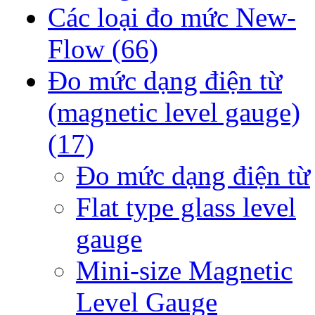
Các loại đo mức New-
Flow
(66)
Đo mức dạng điện từ
(magnetic level gauge)
(17)
Đo mức dạng điện từ
Flat type glass level
gauge
Mini-size Magnetic
Level Gauge