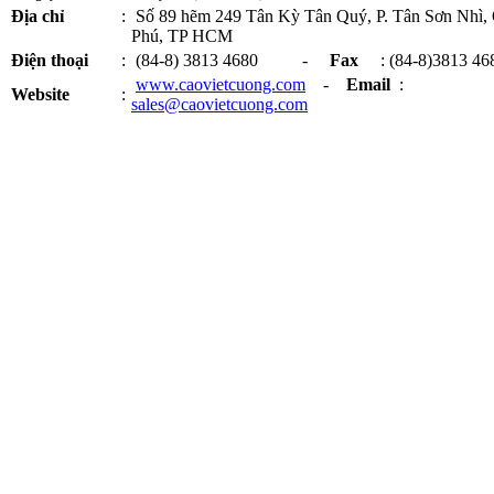
Địa chỉ
:
Số 89 hẽm 249 Tân Kỳ Tân Quý, P. Tân Sơn Nhì,
Phú, TP HCM
Điện thoại
:
(84-8) 3813 4680 -
Fax
: (84-8)3813 46
www.caovietcuong.com
-
Email
:
Website
:
sales@caovietcuong.com