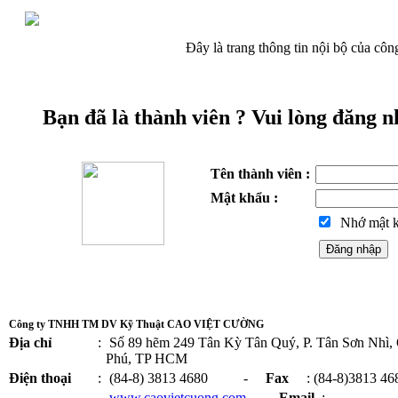
Đây là trang thông tin nội bộ của cô
Bạn đã là thành viên ? Vui lòng đăng 
Tên thành viên :
Mật khẩu :
Nhớ mật k
Đăng nhập
Công ty TNHH TM DV Kỹ Thuật CAO VIỆT CƯỜNG
Địa chỉ
:
Số 89 hẽm 249 Tân Kỳ Tân Quý, P. Tân Sơn Nhì,
Phú, TP HCM
Điện thoại
:
(84-8) 3813 4680 -
Fax
: (84-8)3813 46
www.caovietcuong.com
-
Email
: