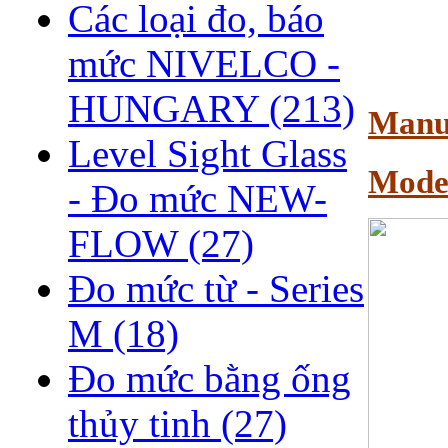
Các loại đo, báo
mức NIVELCO -
HUNGARY
(213)
Manu
Level Sight Glass
Mode
- Đo mức NEW-
FLOW
(27)
Đo mức từ - Series
M
(18)
Đo mức bằng ống
thủy tinh
(27)