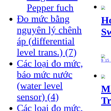
Pepper fuch
Đo mức bằng
Ho
nguyên lý chênh
Sw
áp (differential
level trans.)
(7)
Các loại đo mức,
báo mức nước
(water level
Ma
sensor)
(4)
Tr
Các loại đo mức,