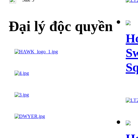
Đại lý độc quyền
Ho
Sw
Sq