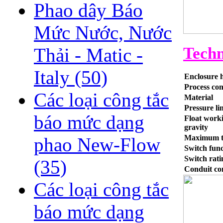
Phao dây Báo
Mức Nước, Nước
Techn
Thải - Matic -
Italy
(50)
Enclosure 
Process co
Các loại công tắc
Material
Pressure li
báo mức dạng
Float worki
gravity
Maximum t
phao New-Flow
Switch func
Switch rati
(35)
Conduit co
Các loại công tắc
báo mức dạng