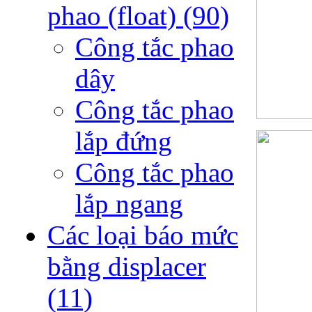
phao (float)
(90)
Công tắc phao
dây
Công tắc phao
lắp đứng
Công tắc phao
lắp ngang
Các loại báo mức
bằng displacer
(11)