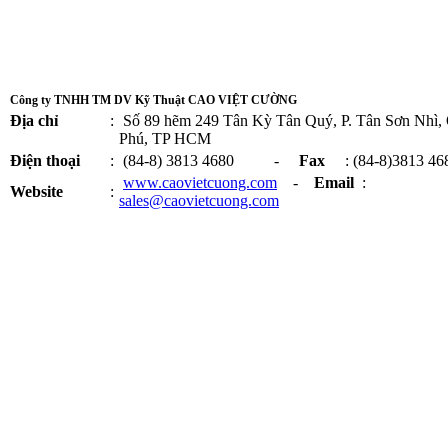
Công ty TNHH TM DV Kỹ Thuật CAO VIỆT CƯỜNG
Địa chỉ
:
Số 89 hẽm 249 Tân Kỳ Tân Quý, P. Tân Sơn Nhì,
Phú, TP HCM
Điện thoại
:
(84-8) 3813 4680 -
Fax
: (84-8)3813 46
www.caovietcuong.com
-
Email
:
Website
:
sales@caovietcuong.com