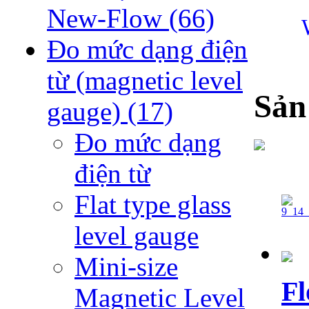
New-Flow
(66)
Đo mức dạng điện
từ (magnetic level
Sản
gauge)
(17)
Đo mức dạng
điện từ
Flat type glass
level gauge
Mini-size
Fl
Magnetic Level