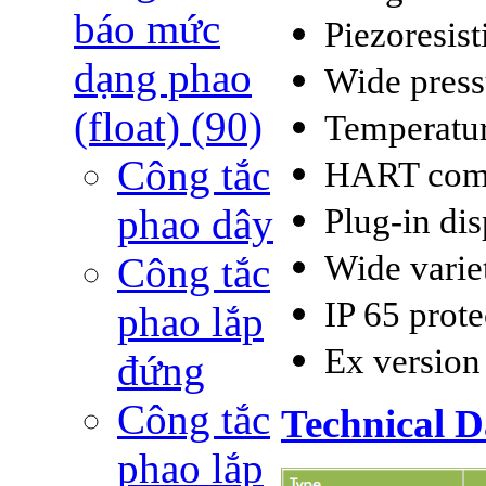
báo mức
Piezoresist
dạng phao
Wide press
(float)
(90)
Temperatu
Công tắc
HART com
phao dây
Plug-in dis
Wide varie
Công tắc
IP 65 prote
phao lắp
Ex version
đứng
Công tắc
Technical D
phao lắp