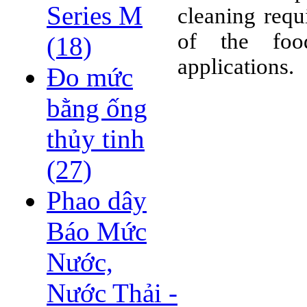
Series M
cleaning requ
of the foo
(18)
applications.
Đo mức
bằng ống
thủy tinh
(27)
Phao dây
Báo Mức
Nước,
Nước Thải -