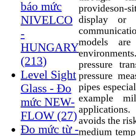
báo mức
provideson-s
NIVELCO
display or
communication
-
models are
HUNGARY
environmen
(213)
pressure tran
Level Sight
pressure mea
pipes especia
Glass - Đo
example mi
mức NEW-
applications
FLOW
(27)
avoids the ri
Đo mức từ -
medium tempe