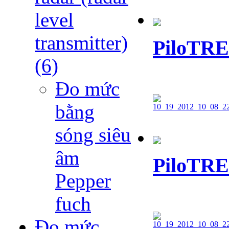
level
transmitter)
PiloTRE
(6)
Đo mức
bằng
sóng siêu
âm
PiloTRE
Pepper
fuch
Đo mức