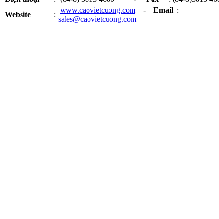
www.caovietcuong.com
-
Email
:
Website
:
sales@caovietcuong.com