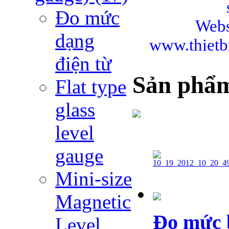
Đo mức
Webs
dạng
www.thiet
điện từ
Sản phẩ
Flat type
glass
level
gauge
Mini-size
Magnetic
Đo mức b
Level