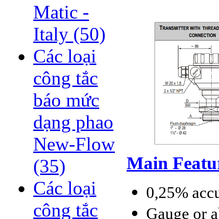
Matic -
Italy
(50)
Các loại
công tắc
báo mức
dạng phao
New-Flow
Main Featu
(35)
Các loại
0,25% acc
công tắc
Gauge or a