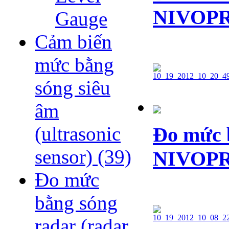
NIVOPRE
Gauge
Cảm biến
mức bằng
sóng siêu
âm
(ultrasonic
Đo mức b
sensor)
(39)
NIVOPRE
Đo mức
bằng sóng
radar (radar