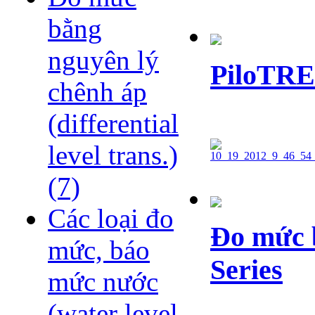
bằng
nguyên lý
PiloTRE
chênh áp
(differential
level trans.)
(7)
Các loại đo
Đo mức 
mức, báo
Series
mức nước
(water level