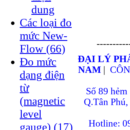
dung
Các loại đo
mức New-
----------
Flow
(66)
ĐẠI LÝ PH
Đo mức
NAM
|
CÔN
dạng điện
từ
Số 89 hẻm 
(magnetic
Q.Tân Ph
level
Hotline: 
gauge)
(17)