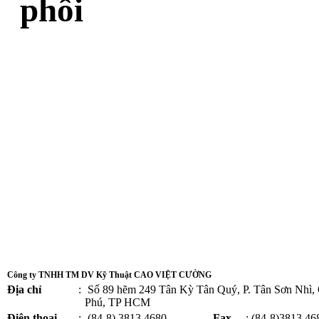
phối
Công ty TNHH TM DV Kỹ Thuật CAO VIỆT CƯỜNG
Địa chỉ
:
Số 89 hẽm 249 Tân Kỳ Tân Quý, P. Tân Sơn Nhì,
Phú, TP HCM
Điện thoại
:
(84-8) 3813 4680 -
Fax
: (84-8)3813 46