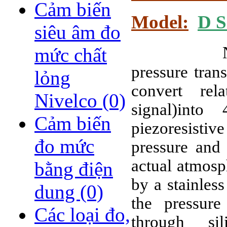
Cảm biến
Model:
D S
siêu âm đo
N
mức chất
pressure tran
lỏng
convert rel
Nivelco
(0)
signal)int
Cảm biến
piezoresisti
đo mức
pressure and
actual atmosp
bằng điện
by a stainles
dung
(0)
the pressure
Các loại đo,
through sil