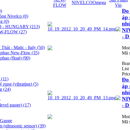
NIVELCO
Omega
FLOW
Vip
Đo
0)
lỏng Nivelco
(0)
áp 
ng
(0)
nhú
LCO - HUNGARY
(213)
NI
 NEW-FLOW
(27)
- D
hải - Matic - Italy
(50)
Mod
ng phao New-Flow
(35)
Mã 
phao (float)
(90)
Bra
List
Pric
r
(11)
Đo
ý rung (vibrating)
(5)
áp 
ng
(24)
nhú
NI
)
- D
level gauge)
(17)
Mod
l Gauge
Mã 
 (ultrasonic sensor)
(39)