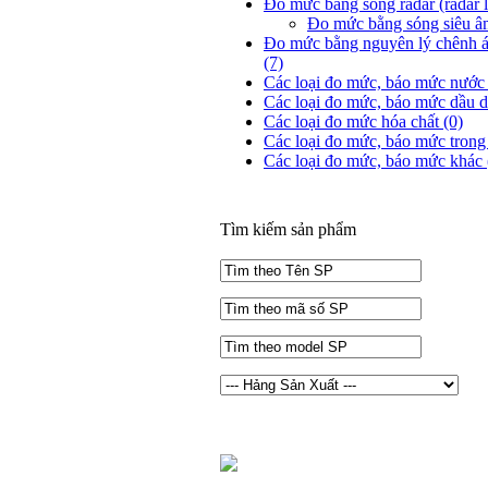
Đo mức bằng sóng radar (radar l
Đo mức bằng sóng siêu â
Đo mức bằng nguyên lý chênh áp (
(7)
Các loại đo mức, báo mức nước 
Các loại đo mức, báo mức dầu dầ
Các loại đo mức hóa chất
(0)
Các loại đo mức, báo mức trong
Các loại đo mức, báo mức khác
Tìm kiếm sản phẩm