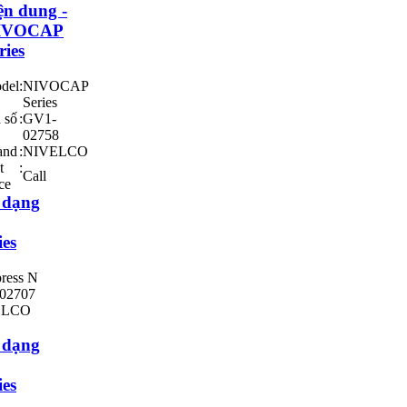
ện dung -
IVOCAP
ries
del
:
NIVOCAP
Series
 số
:
GV1-
02758
and
:
NIVELCO
t
:
Call
ce
 dạng
ies
ress N
02707
ELCO
 dạng
ies