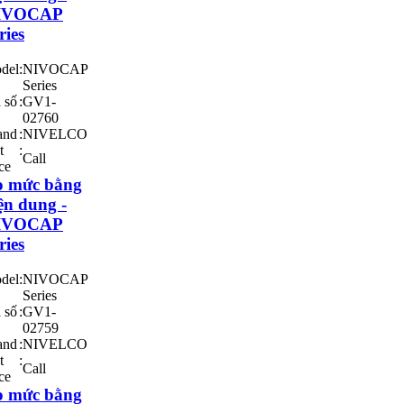
IVOCAP
ries
del
:
NIVOCAP
Series
 số
:
GV1-
02760
and
:
NIVELCO
t
:
Call
ce
o mức bằng
ện dung -
IVOCAP
ries
del
:
NIVOCAP
Series
 số
:
GV1-
02759
and
:
NIVELCO
t
:
Call
ce
o mức bằng