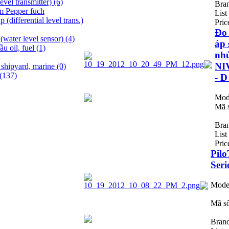
evel transmitter)
(6)
Bra
m Pepper fuch
List
differential level trans.)
Pric
Đo
(water level sensor)
(4)
áp 
u oil, fuel
(1)
nhú
NI
 shipyard, marine
(0)
(137)
- D
Mod
Mã 
Bra
List
Pric
Pil
Seri
Mode
Mã s
Bran