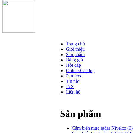
Trang chủ
Giới thiệu
Sản phẩm
Bảng giá
Hỏi đáp
Online-Catalog
Partners
Tin tức
INS
Liên hệ
Sản phẩm
Cảm biến mức radar Nivelco
(0)