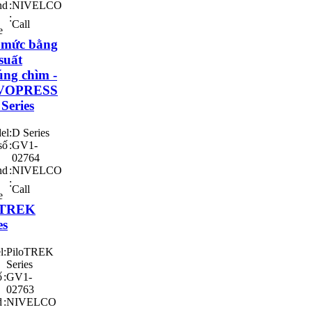
nd
:
NIVELCO
:
Call
e
 mức bằng
suất
ng chìm -
VOPRESS
 Series
el
:
D Series
số
:
GV1-
02764
nd
:
NIVELCO
:
Call
e
oTREK
es
l
:
PiloTREK
Series
ố
:
GV1-
02763
d
:
NIVELCO