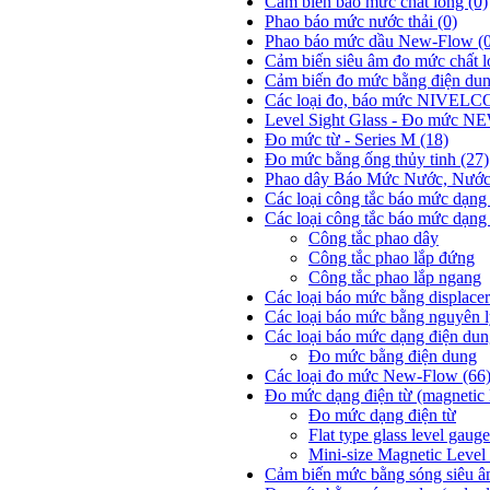
Cảm biến báo mức chất lỏng
(0)
Phao báo mức nước thải
(0)
Phao báo mức dầu New-Flow
(
Cảm biến siêu âm đo mức chất 
Cảm biến đo mức bằng điện du
Các loại đo, báo mức NIVE
Level Sight Glass - Đo mức
Đo mức từ - Series M
(18)
Đo mức bằng ống thủy tinh
(27)
Phao dây Báo Mức Nước, Nước T
Các loại công tắc báo mức dạ
Các loại công tắc báo mức dạng 
Công tắc phao dây
Công tắc phao lắp đứng
Công tắc phao lắp ngang
Các loại báo mức bằng displace
Các loại báo mức bằng nguyên l
Các loại báo mức dạng điện du
Đo mức bằng điện dung
Các loại đo mức New-Flow
(66
Đo mức dạng điện từ (magnetic 
Đo mức dạng điện từ
Flat type glass level gauge
Mini-size Magnetic Leve
Cảm biến mức bằng sóng siêu âm