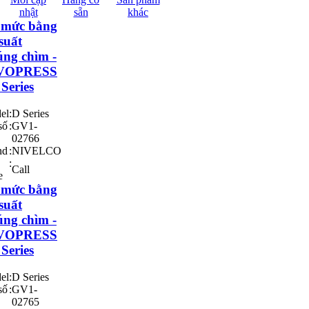
nhật
sẵn
khác
 mức bằng
suất
ng chìm -
VOPRESS
 Series
el
:
D Series
số
:
GV1-
02766
nd
:
NIVELCO
:
Call
e
 mức bằng
suất
ng chìm -
VOPRESS
 Series
el
:
D Series
số
:
GV1-
02765