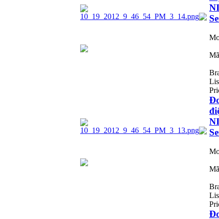
N
Se
Mo
Mã
Br
Lis
Pri
Đ
đi
N
Se
Mo
Mã
Br
Lis
Pri
Đ