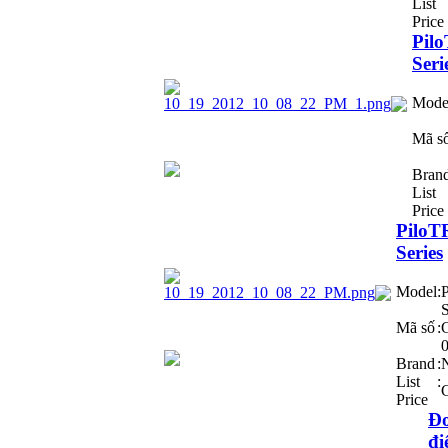
List
Price
Pil
Seri
Mode
Mã s
Bran
List
Price
Pilo
Series
Model
:
S
Mã số
:
Brand
:
List
:
C
Price
Đ
đi