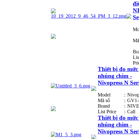
đi
N
Se
Mo
Mã
Br
Lis
Pri
Thiết bị đo mức
nhúng chìm -
Nivopress N Ser
Model
:
Nivop
Mã số
:
GV1-
Brand
:
NIV
List Price
:
Call
Thiết bị đo mức
nhúng chìm -
Nivopress N Ser