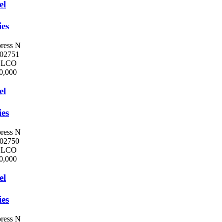
el
ies
ress N
02751
ELCO
0,000
el
ies
ress N
02750
ELCO
0,000
el
ies
ress N