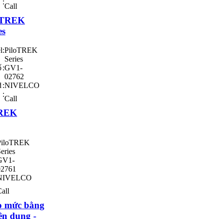
:
Call
oTREK
es
l
:
PiloTREK
Series
ố
:
GV1-
02762
d
:
NIVELCO
:
Call
TREK
PiloTREK
eries
GV1-
02761
NIVELCO
all
o mức bằng
ện dung -