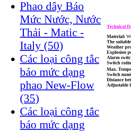
Phao dây Báo
Mức Nước, Nước
Technical D
Thải - Matic -
Material:
We
The suitable
Italy
(50)
Weather pro
Explosion p
Các loại công tắc
Alarm switc
Switch ratin
báo mức dạng
Max. Tempe
Switch num
Distance be
phao New-Flow
Adjustable 
(35)
Các loại công tắc
báo mức dạng