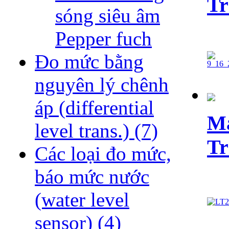
Tr
sóng siêu âm
Pepper fuch
Đo mức bằng
nguyên lý chênh
áp (differential
Ma
level trans.)
(7)
Tr
Các loại đo mức,
báo mức nước
(water level
sensor)
(4)