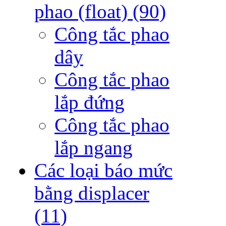
phao (float)
(90)
Công tắc phao
dây
Công tắc phao
lắp đứng
Công tắc phao
lắp ngang
Các loại báo mức
bằng displacer
(11)