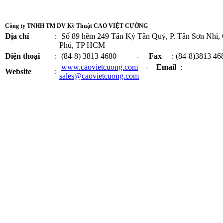
Công ty TNHH TM DV Kỹ Thuật CAO VIỆT CƯỜNG
Địa chỉ
:
Số 89 hẽm 249 Tân Kỳ Tân Quý, P. Tân Sơn Nhì,
Phú, TP HCM
Điện thoại
:
(84-8) 3813 4680 -
Fax
: (84-8)3813 46
www.caovietcuong.com
-
Email
:
Website
:
sales@caovietcuong.com