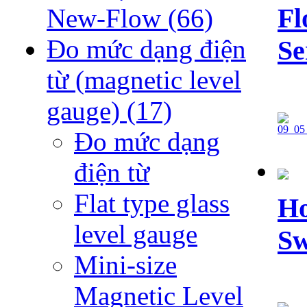
Fl
New-Flow
(66)
Đo mức dạng điện
Se
từ (magnetic level
gauge)
(17)
Đo mức dạng
điện từ
Flat type glass
Ho
level gauge
Sw
Mini-size
Magnetic Level