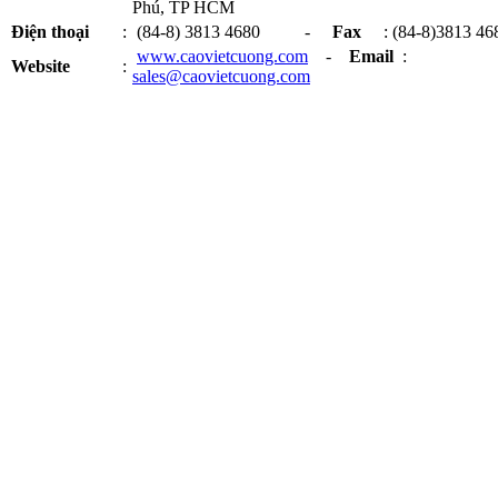
Phú, TP HCM
Điện thoại
:
(84-8) 3813 4680 -
Fax
: (84-8)3813 46
www.caovietcuong.com
-
Email
:
Website
:
sales@caovietcuong.com