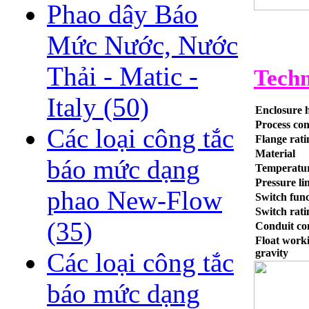
Phao dây Báo
Mức Nước, Nước
Thải - Matic -
Techn
Italy
(50)
Enclosure 
Process co
Các loại công tắc
Flange rati
Material
báo mức dạng
Temperatur
Pressure li
phao New-Flow
Switch func
Switch rati
(35)
Conduit co
Float worki
gravity
Các loại công tắc
báo mức dạng