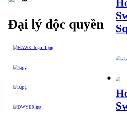
Ho
Sw
Đại lý độc quyền
Sq
Ho
Sw