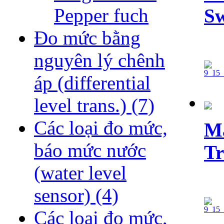
Pepper fuch
Sw
Đo mức bằng
nguyên lý chênh
áp (differential
level trans.)
(7)
Các loại đo mức,
Ma
báo mức nước
Tr
(water level
sensor)
(4)
Các loại đo mức,