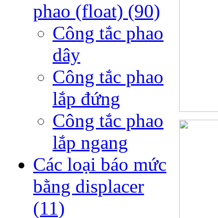
phao (float)
(90)
Công tắc phao
dây
Công tắc phao
lắp đứng
Công tắc phao
lắp ngang
Các loại báo mức
bằng displacer
(11)