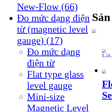
New-Flow
(66)
Sản
Đo mức dạng điện
từ (magnetic level
gauge)
(17)
Đo mức dạng
điện từ
Flat type glass
Fl
level gauge
Se
Mini-size
Magnetic Level