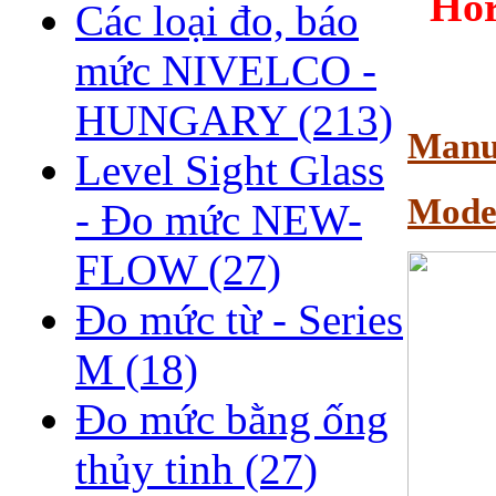
Hor
Các loại đo, báo
mức NIVELCO -
HUNGARY
(213)
Manu
Level Sight Glass
Mode
- Đo mức NEW-
FLOW
(27)
Đo mức từ - Series
M
(18)
Đo mức bằng ống
thủy tinh
(27)