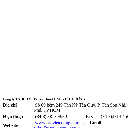
Công ty TNHH TM DV Kỹ Thuật CAO VIỆT CƯỜNG
Địa chỉ
:
Số 89 hẽm 249 Tân Kỳ Tân Quý, P. Tân Sơn Nhì,
Phú, TP HCM
Điện thoại
:
(84-8) 3813 4680 -
Fax
: (84-8)3813 46
www.caovietcuong.com
-
Email
:
Website
:
sales@caovietcuong.com