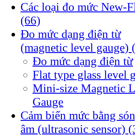
Các loại đo mức New-F
(66)
Đo mức dạng điện từ
(magnetic level gauge)
Đo mức dạng điện từ
Flat type glass level 
Mini-size Magnetic L
Gauge
Cảm biến mức bằng són
âm (ultrasonic sensor)
(